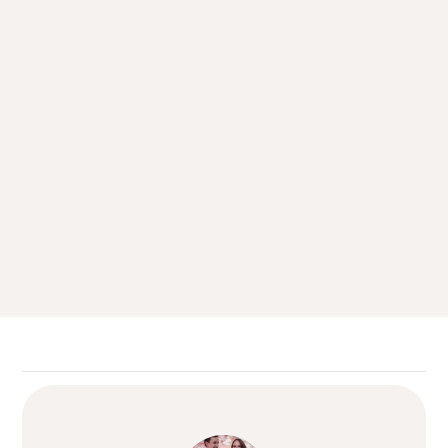
Hozzájárulások
Időpontot szeretnék kérni személyes konzultációra
Szeretném megkapni a kulcsrakész esküvő tájékoztatót
e-mailben.
Az Adatkezelési tájékoztatót elfogadom.
Küldés
=
8 + 7