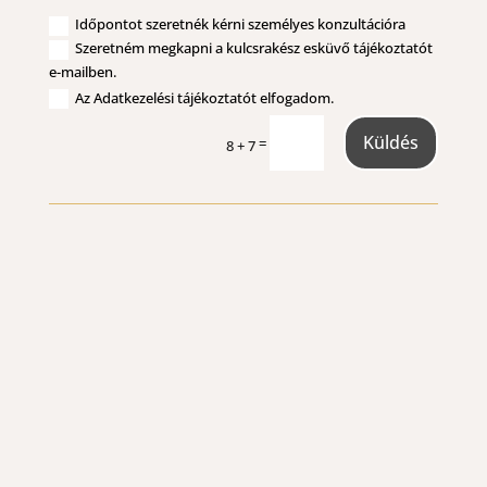
Kérd e-mail címedre részletes
csomagajánlatunkat vagy foglalj személyes
díjmentes konzultációra időpontot!