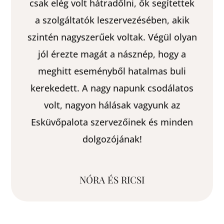
Meghitt, szűk családi esküvőnk volt itt
az Esküvőpalotában. Teljes mértékben
meg vagyok elégedve a helyszínnel és
az itt dolgozó emberekkel. Mindenki
csupaszív, mosolygós, segítőkész volt
az első pillanattól kezdve a nagy
napunkig. A gyűrűk és a ruha
kiválasztásánál is rengeteg segítséget