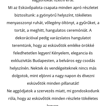
vagyonokat fizetni érte.
Mi az Esküvőpalota csapata minden apró részletet
biztosítunk: a gyönyörű helyszínt, tökéletes
menyasszonyi ruhát, vőlegény öltönyt, a gyűrűket, a
tortát, a meghitt, hangulatos ceremóniát. A
dekorációval pedig varázslatos hangulatot
teremtünk, hogy az esküvőtök emléke örökké
feledhetetlen legyen! Kényelem, elegancia és
exkluzivitás Budapesten, a belváros egy csodás
helyszínén. Nektek és vendégeiteknek nincs más
dolgotok, mint eljönni a nagy napon és élvezni
esküvőtök minden pillanatát!
Ne aggódjatok a szervezés miatt, mi gondoskodunk
róla, hogy az esküvőtök minden részlete tökéletes