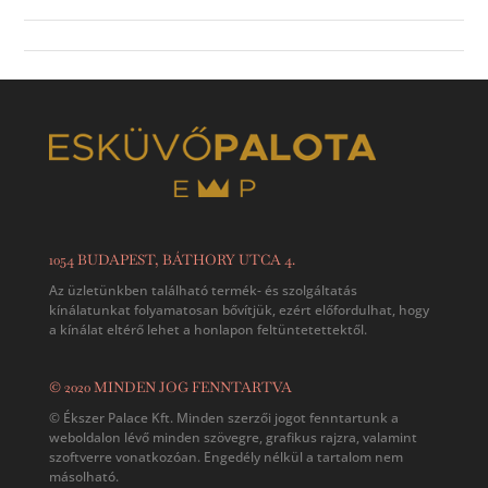
kaptunk, végül meg is találtuk a
tökéletes darabokat. Nekünk szinte
csak elég volt hátradőlni, ők segítettek
a szolgáltatók leszervezésében, akik
szintén nagyszerűek voltak. Végül olyan
jól érezte magát a násznép, hogy a
meghitt eseményből hatalmas buli
kerekedett.
A nagy napunk csodálatos
volt, nagyon hálásak vagyunk az
Esküvőpalota szervezőinek és minden
dolgozójának!
NÓRA ÉS RICSI