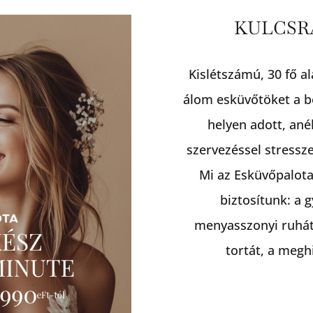
KULCSR
Kislétszámú, 30 fő a
álom esküvőtöket a b
helyen adott, ané
szervezéssel stressze
Mi az Esküvőpalota
biztosítunk: a 
menyasszonyi ruhát,
tortát, a megh