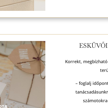
ESKÜVŐ
Korrekt, megbízható
ter
– foglalj időpo
tanácsadásunkra
számotokra