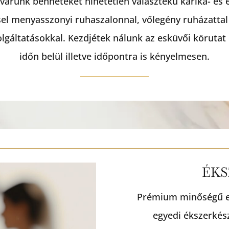
runk benneteket hihetetlen választékú karika- és e
el menyasszonyi ruhaszalonnal, vőlegény ruházattal 
lgáltatásokkal. Kezdjétek nálunk az esküvői körutat 
időn belül illetve időpontra is kényelmesen.
ÉKS
Prémium minőségű el
egyedi ékszerkész