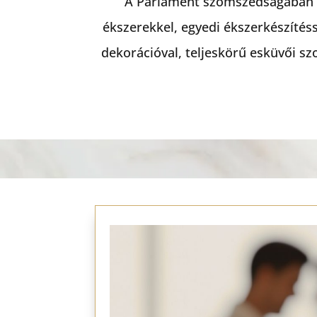
A Parlament szomszédságában vá
ékszerekkel, egyedi ékszerkészítéss
dekorációval, teljeskörű esküvői szo