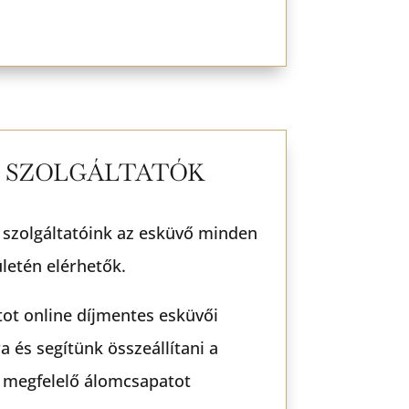
I SZOLGÁLTATÓK
 szolgáltatóink az esküvő minden
ületén elérhetők.
ntot online díjmentes esküvői
 és segítünk összeállítani a
 megfelelő álomcsapatot