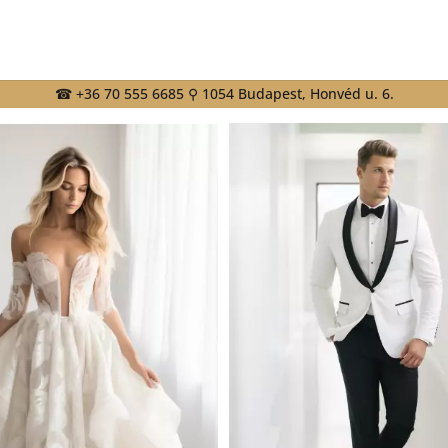
☎ +36 70 555 6685 ⚲ 1054 Budapest, Honvéd u. 6.