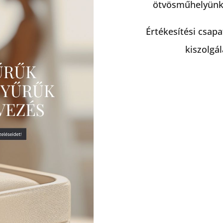
ötvösműhelyünk
Értékesítési csap
kiszolgá