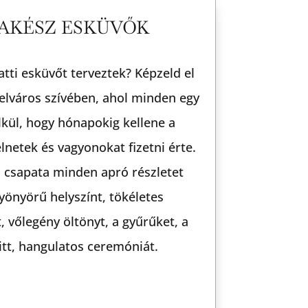
AKÉSZ ESKÜVŐK
latti esküvőt terveztek?
Képzeld el
elváros szívében, ahol minden egy
lkül, hogy hónapokig kellene a
lnetek és vagyonokat fizetni érte.
 csapata minden apró részletet
gyönyörű helyszínt, tökéletes
 vőlegény öltönyt, a gyűrűket, a
itt, hangulatos ceremóniát.