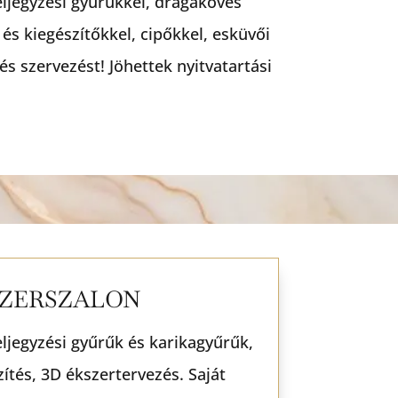
ljegyzési gyűrűkkel, drágaköves
és kiegészítőkkel, cipőkkel, esküvői
és szervezést! Jöhettek nyitvatartási
ZERSZALON
jegyzési gyűrűk és karikagyűrűk,
ítés, 3D ékszertervezés. Saját