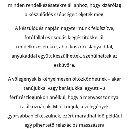
minden rendelkezésetekre áll ahhoz, hogy kizárólag
a készülődés szépségeit éljétek meg!
A készülődés napján nagytermünk feldíszítve,
fotófallal és csodás kiegészítőkkel áll
rendelkezésetekre, ahol koszorúslányaiddal,
anyukáddal együtt készülhettek, szépülhettek az
esküvőre.
A vőlegények is kényelmesen öltözködhetnek – akár
tanújukkal vagy barátjukkal együtt – a
férfirészlegünkön anélkül, hogy a menyasszonnyal
találkoznának. Mint tudjuk, a vőlegények
gyorsabban elkészülnek, ezért maradhat idő például
egy pihentető relaxációs masszázsra