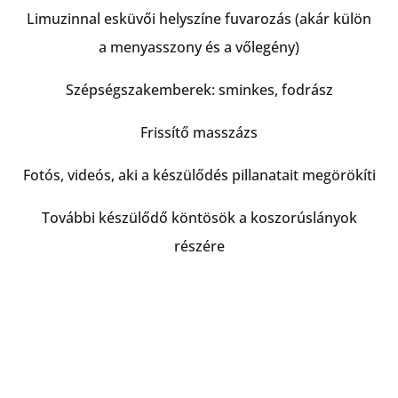
Limuzinnal esküvői helyszíne fuvarozás (akár külön
a menyasszony és a vőlegény)
Szépségszakemberek: sminkes, fodrász
Frissítő masszázs
Fotós, videós, aki a készülődés pillanatait megörökíti
További készülődő köntösök a koszorúslányok
részére
Menyasszonyi ékszer, Emlék-ékszerek
koszorúslányoknak, szülőknek