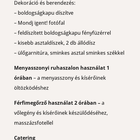
Dekoráció és berendezés:
– boldogságkapu díszítve
– Mondj igent! fotófal
– feldíszített boldogságkapu fényfüzérrel
– kisebb asztaldíszek, 2 db állódísz
– ülőgarnitúra, sminkes asztal sminkes székkel
Menyasszonyi ruhaszalon használat 1
órában
– a menyasszony és kísérőinek
öltözködéshez
Férfimegőrző használat 2 órában –
a
vőlegény és kísérőinek készülődéséhez,
masszázsfotellel
Catering