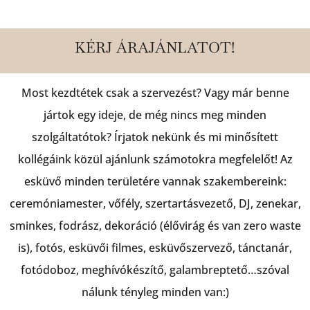
KÉRJ ÁRAJÁNLATOT!
Most kezdtétek csak a szervezést? Vagy már benne
jártok egy ideje, de még nincs meg minden
szolgáltatótok? Írjatok nekünk és mi minősített
kollégáink közül ajánlunk számotokra megfelelőt! Az
esküvő minden területére vannak szakembereink:
ceremóniamester, vőfély, szertartásvezető, DJ, zenekar,
sminkes, fodrász, dekoráció (élővirág és van zero waste
is), fotós, esküvői filmes, esküvőszervező, tánctanár,
fotódoboz, meghívókészítő, galambreptető…szóval
nálunk tényleg minden van:)