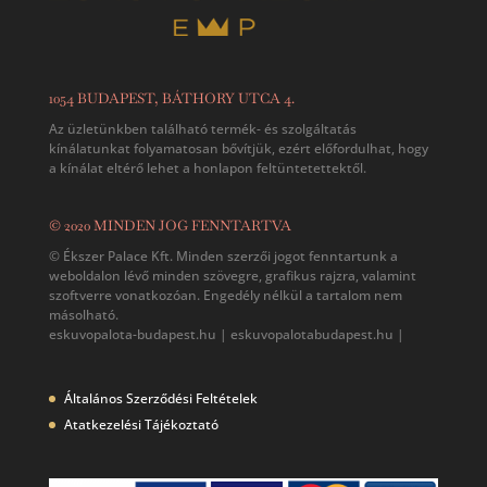
1054 BUDAPEST, BÁTHORY UTCA 4.
Az üzletünkben található termék- és szolgáltatás
kínálatunkat folyamatosan bővítjük, ezért előfordulhat, hogy
a kínálat eltérő lehet a honlapon feltüntetettektől.
© 2020 MINDEN JOG FENNTARTVA
© Ékszer Palace Kft. Minden szerzői jogot fenntartunk a
weboldalon lévő minden szövegre, grafikus rajzra, valamint
szoftverre vonatkozóan. Engedély nélkül a tartalom nem
másolható.
eskuvopalota-budapest.hu | eskuvopalotabudapest.hu |
Általános Szerződési Feltételek
Atatkezelési Tájékoztató